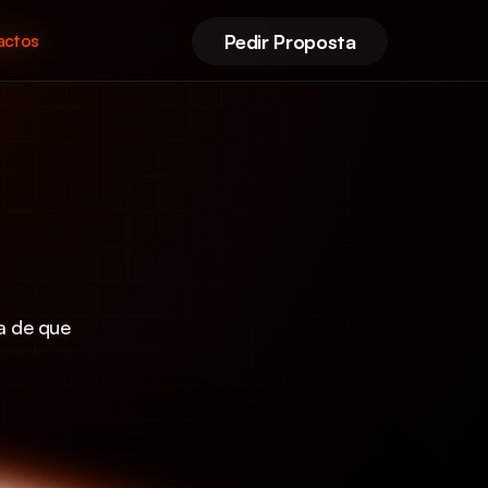
actos
Pedir Proposta
actos
actos
 de que 