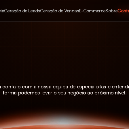
Cont
ia
Geração de Leads
Geração de Vendas
E-Commerce
Sobre
Cont
Cont
Estamos
disponíveis!
Vamos
conversar?
 contato com a nossa equipa de especialistas e entenda
forma podemos levar o seu negócio ao próximo nível.